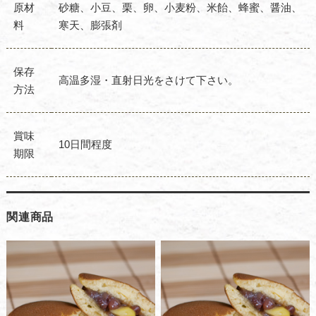
原材
砂糖、小豆、栗、卵、小麦粉、米飴、蜂蜜、醤油、
料
寒天、膨張剤
保存
高温多湿・直射日光をさけて下さい。
方法
賞味
10日間程度
期限
関連商品