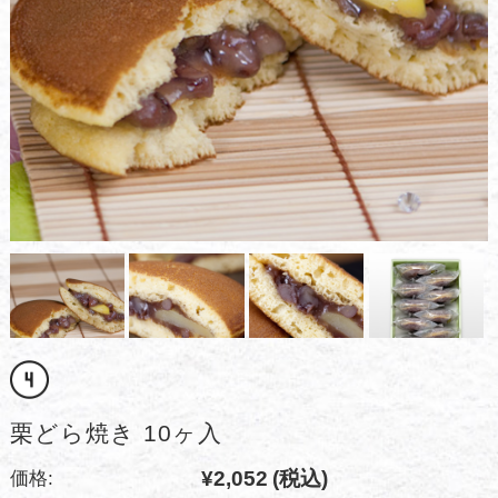
栗どら焼き 10ヶ入
¥2,052
(税込)
価格: