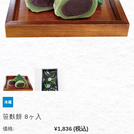
笹麩餅 8ヶ入
¥1,836
(税込)
価格: